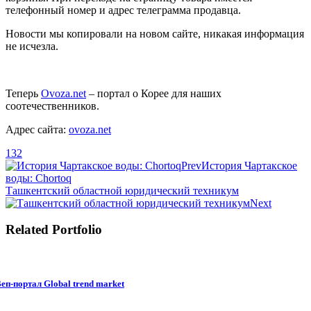
телефонный номер и адрес телеграмма продавца.
Новости мы копировали на новом сайте, никакая информация
не исчезла.
Теперь
Ovoza.net
– портал о Корее для наших
соотечественников.
Адрес сайта:
ovoza.net
132
Prev
История Чартакское
воды: Chortoq
Ташкентский областной юридический техникум
Next
Related Portfolio
еп-портал Global trend market