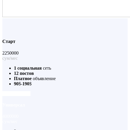
Старт
2250000
сум/мес
1 социальная
сеть
12 постов
Платное
объявление
90
$-
190
$
Начать работу
Универсал
4000000
сум/мес