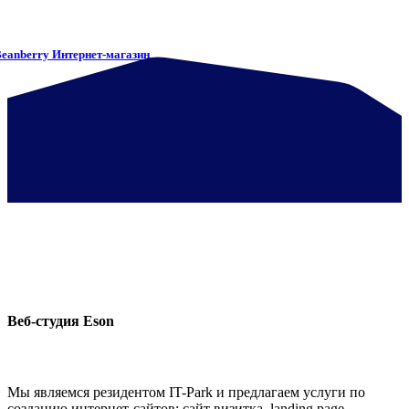
eanberry Интернет-магазин
Веб-студия Eson
Мы являемся резидентом IT-Park и предлагаем услуги по
созданию интернет-сайтов: сайт визитка, landing page,