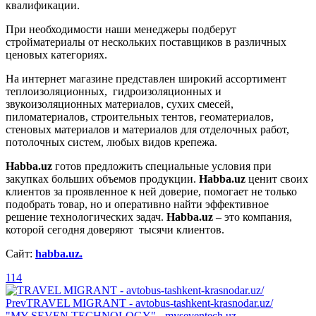
квалификации.
При необходимости наши менеджеры подберут
стройматериалы от нескольких поставщиков в различных
ценовых категориях.
На интернет магазине представлен широкий ассортимент
теплоизоляционных, гидроизоляционных и
звукоизоляционных материалов, сухих смесей,
пиломатериалов, строительных тентов, геоматериалов,
стеновых материалов и материалов для отделочных работ,
потолочных систем, любых видов крепежа.
Habba.uz
готов предложить специальные условия при
закупках больших объемов продукции.
Habba.uz
ценит своих
клиентов за проявленное к ней доверие, помогает не только
подобрать товар, но и оперативно найти эффективное
решение технологических задач.
Habba.uz
– это компания,
которой сегодня доверяют тысячи клиентов.
Сайт:
habba.uz.
114
Prev
TRAVEL MIGRANT - avtobus-tashkent-krasnodar.uz/
"MY SEVEN TECHNOLOGY" - myseventech.uz