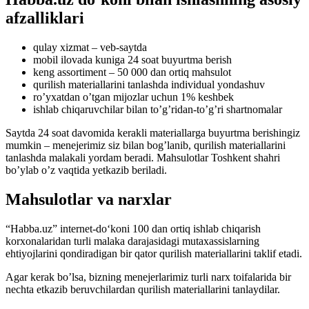
afzalliklari
qulay xizmat – veb-saytda
mobil ilovada kuniga 24 soat buyurtma berish
keng assortiment – 50 000 dan ortiq mahsulot
qurilish materiallarini tanlashda individual yondashuv
ro’yxatdan o’tgan mijozlar uchun 1% keshbek
ishlab chiqaruvchilar bilan to’g’ridan-to’g’ri shartnomalar
Saytda 24 soat davomida kerakli materiallarga buyurtma berishingiz
mumkin – menejerimiz siz bilan bog’lanib, qurilish materiallarini
tanlashda malakali yordam beradi. Mahsulotlar Toshkent shahri
bo’ylab o’z vaqtida yetkazib beriladi.
Mahsulotlar va narxlar
“Habba.uz” internet-do‘koni 100 dan ortiq ishlab chiqarish
korxonalaridan turli malaka darajasidagi mutaxassislarning
ehtiyojlarini qondiradigan bir qator qurilish materiallarini taklif etadi.
Agar kerak bo’lsa, bizning menejerlarimiz turli narx toifalarida bir
nechta etkazib beruvchilardan qurilish materiallarini tanlaydilar.