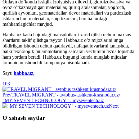
Onlayn do’konda issiqlik izolyatsiya qiluvchi, gidroizolyatsiya va
ovoz o’tkazmaydigan materiallar, quruq aralashmalar, yog’och,
qurilish ayvonlari, geomateriallar, devor materiallari va pardozlash
ishlari uchun materiallar, ship tizimlari, barcha turdagi
mahkamlagichlar mavjud.
Habba.uz katta hajmdagi mahsulotlarni xarid qilish uchun maxsus
shartlarni taklif qilishga tayyor. Habba.uz o’z mijozlarini unga
bildirilgan ishonch uchun qadrlaydi, nafaqat tovarlarni tanlashda,
balki texnologik muammolarning samarali yechimini tezda topishda
ham yordam beradi. Habba.uz bugungi kunda minglab mijozlar
tomonidan ishonchli kompaniya hisoblanadi.
Sayt:
habba.uz.
103
Prev
TRAVEL MIGRANT - avtobus-tashkent-krasnodar.uz/
"MY SEVEN TECHNOLOGY" - myseventech.uz
Next
O'xshash saytlar