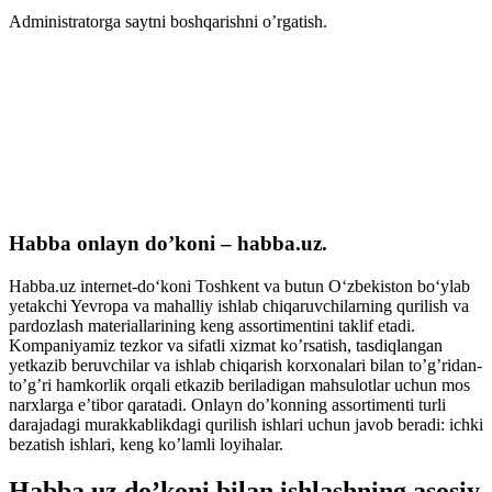
Administratorga saytni boshqarishni o’rgatish.
Habba onlayn do’koni – habba.uz.
Habba.uz internet-do‘koni Toshkent va butun O‘zbekiston bo‘ylab
yetakchi Yevropa va mahalliy ishlab chiqaruvchilarning qurilish va
pardozlash materiallarining keng assortimentini taklif etadi.
Kompaniyamiz tezkor va sifatli xizmat ko’rsatish, tasdiqlangan
yetkazib beruvchilar va ishlab chiqarish korxonalari bilan to’g’ridan-
to’g’ri hamkorlik orqali etkazib beriladigan mahsulotlar uchun mos
narxlarga e’tibor qaratadi. Onlayn do’konning assortimenti turli
darajadagi murakkablikdagi qurilish ishlari uchun javob beradi: ichki
bezatish ishlari, keng ko’lamli loyihalar.
Habba.uz do’koni bilan ishlashning asosiy