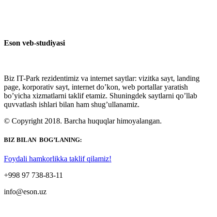
Eson veb-studiyasi
Biz IT-Park rezidentimiz va internet saytlar: vizitka sayt, landing
page, korporativ sayt, internet do’kon, web portallar yaratish
bo’yicha xizmatlarni taklif etamiz. Shuningdek saytlarni qo’llab
quvvatlash ishlari bilan ham shug’ullanamiz.
© Copyright 2018. Barcha huquqlar himoyalangan.
BIZ BILAN BOG’LANING:
Foydali hamkorlikka taklif qilamiz!
+998 97 738-83-11
info@eson.uz