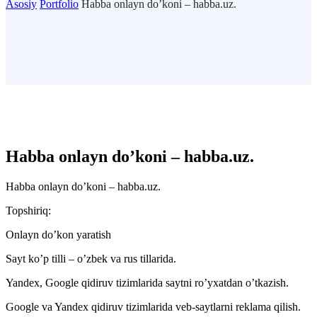
Asosiy
Portfolio
Habba onlayn do’koni – habba.uz.
Habba onlayn do’koni – habba.uz.
Habba onlayn do’koni – habba.uz.
Topshiriq:
Onlayn do’kon yaratish
Sayt ko’p tilli – o’zbek va rus tillarida.
Yandex, Google qidiruv tizimlarida saytni ro’yxatdan o’tkazish.
Google va Yandex qidiruv tizimlarida veb-saytlarni reklama qilish.