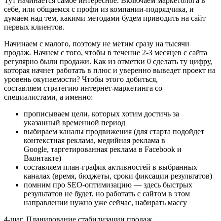
Тут начинается самое интересное. Включаем маркетолога в
себе, или общаемся с профи из компании-подрядчика, и
думаем над тем, какими методами будем приводить на сайт
первых клиентов.
Начинаем с малого, поэтому не метим сразу на тысячи
продаж. Начнем с того, чтобы в течение 2-3 месяцев с сайта
регулярно были продажи. Как из отметки 0 сделать ту цифру,
которая начнет работать в плюс и уверенно выведет проект на
уровень окупаемости? Чтобы этого добиться,
составляем стратегию интернет-маркетинга со
специалистами, а именно:
прописываем цели, которых хотим достичь за
указанный временной период
выбираем каналы продвижения (для старта подойдет
контекстная реклама, медийная реклама в
Google, таргетированная реклама в Facebook и
Вконтакте)
составляем план-график активностей в выбранных
каналах (время, бюджеты, сроки фиксации результатов)
помним про SEO-оптимизацию — здесь быстрых
результатов не будет, но работать с сайтом в этом
направлении нужно уже сейчас, набирать массу
4-шаг. Планирование стабилизации продаж