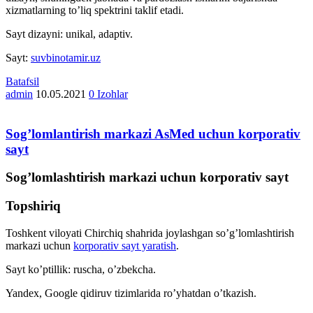
xizmatlarning to’liq spektrini taklif etadi.
Sayt dizayni: unikal, adaptiv.
Sayt:
suvbinotamir.uz
Batafsil
admin
10.05.2021
0 Izohlar
Sog’lomlantirish markazi AsMed uchun korporativ
sayt
Sog’lomlashtirish markazi uchun korporativ sayt
Topshiriq
Toshkent viloyati Chirchiq shahrida joylashgan so’g’lomlashtirish
markazi uchun
korporativ sayt yaratish
.
Sayt ko’ptillik: ruscha, o’zbekcha.
Yandex, Google qidiruv tizimlarida ro’yhatdan o’tkazish.