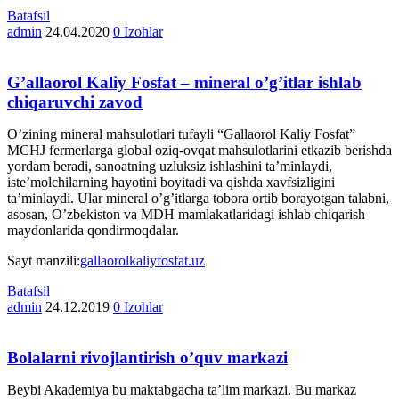
Batafsil
admin
24.04.2020
0 Izohlar
G’allaorol Kaliy Fosfat – mineral o’g’itlar ishlab
chiqaruvchi zavod
O’zining mineral mahsulotlari tufayli “Gallaorol Kaliy Fosfat”
MCHJ fermerlarga global oziq-ovqat mahsulotlarini etkazib berishda
yordam beradi, sanoatning uzluksiz ishlashini ta’minlaydi,
iste’molchilarning hayotini boyitadi va qishda xavfsizligini
ta’minlaydi. Ular mineral o’g’itlarga tobora ortib borayotgan talabni,
asosan, O’zbekiston va MDH mamlakatlaridagi ishlab chiqarish
maydonlarida qondirmoqdalar.
Sayt manzili:
gallaorolkaliyfosfat.uz
Batafsil
admin
24.12.2019
0 Izohlar
Bolalarni rivojlantirish o’quv markazi
Beybi Akademiya bu maktabgacha ta’lim markazi. Bu markaz