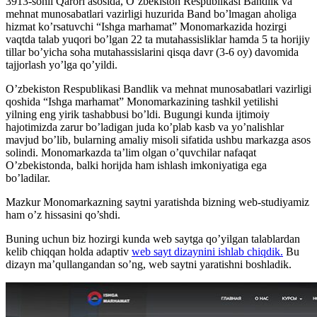
3913-sonli Qarori asosida, O’zbekiston Respublikasi Bandlik va
mehnat munosabatlari vazirligi huzurida Band bo’lmagan aholiga
hizmat ko’rsatuvchi “Ishga marhamat” Monomarkazida hozirgi
vaqtda talab yuqori bo’lgan 22 ta mutahassisliklar hamda 5 ta horijiy
tillar bo’yicha soha mutahassislarini qisqa davr (3-6 oy) davomida
tajjorlash yo’lga qo’yildi.
O’zbekiston Respublikasi Bandlik va mehnat munosabatlari vazirligi
qoshida “Ishga marhamat” Monomarkazining tashkil yetilishi
yilning eng yirik tashabbusi bo’ldi. Bugungi kunda ijtimoiy
hajotimizda zarur bo’ladigan juda ko’plab kasb va yo’nalishlar
mavjud bo’lib, bularning amaliy misoli sifatida ushbu markazga asos
solindi. Monomarkazda ta’lim olgan o’quvchilar nafaqat
O’zbekistonda, balki horijda ham ishlash imkoniyatiga ega
bo’ladilar.
Mazkur Monomarkazning saytni yaratishda bizning web-studiyamiz
ham o’z hissasini qo’shdi.
Buning uchun biz hozirgi kunda web saytga qo’yilgan talablardan
kelib chiqqan holda adaptiv
web sayt dizaynini ishlab chiqdik.
Bu
dizayn ma’qullangandan so’ng, web saytni yaratishni boshladik.