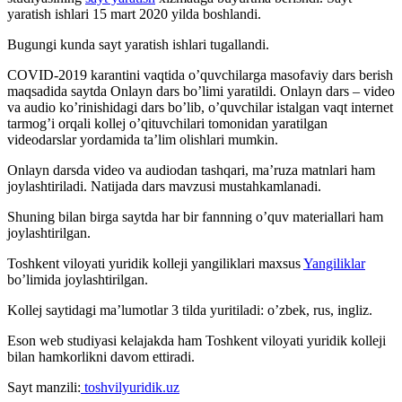
yaratish ishlari 15 mart 2020 yilda boshlandi.
Bugungi kunda sayt yaratish ishlari tugallandi.
COVID-2019 karantini vaqtida o’quvchilarga masofaviy dars berish
maqsadida saytda Onlayn dars bo’limi yaratildi. Onlayn dars – video
va audio ko’rinishidagi dars bo’lib, o’quvchilar istalgan vaqt internet
tarmog’i orqali kollej o’qituvchilari tomonidan yaratilgan
videodarslar yordamida ta’lim olishlari mumkin.
Onlayn darsda video va audiodan tashqari, ma’ruza matnlari ham
joylashtiriladi. Natijada dars mavzusi mustahkamlanadi.
Shuning bilan birga saytda har bir fannning o’quv materiallari ham
joylashtirilgan.
Toshkent viloyati yuridik kolleji yangiliklari maxsus
Yangiliklar
bo’limida joylashtirilgan.
Kollej saytidagi ma’lumotlar 3 tilda yuritiladi: o’zbek, rus, ingliz.
Eson web studiyasi kelajakda ham Toshkent viloyati yuridik kolleji
bilan hamkorlikni davom ettiradi.
Sayt manzili:
toshvilyuridik.uz