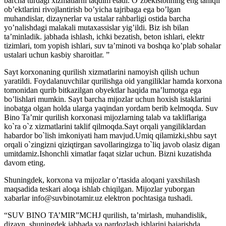
barcha turdagi xizmatlarni taqdim etadi. O’zbekistonning eng taniqli
ob’ektlarini rivojlantirish bo’yicha tajribaga ega bo’lgan
muhandislar, dizaynerlar va ustalar rahbarligi ostida barcha
yo’nalishdagi malakali mutaxassislar yig’ildi. Biz ish bilan
ta’minladik. jabhada ishlash, ichki bezatish, beton ishlari, elektr
tizimlari, tom yopish ishlari, suv ta’minoti va boshqa ko’plab sohalar
ustalari uchun kasbiy sharoitlar. ”
Sayt korxonaning qurilish xizmatlarini namoyish qilish uchun
yaratildi. Foydalanuvchilar qurilishga oid yangiliklar hamda korxona
tomonidan qurib bitkazilgan obyektlar haqida ma’lumotga ega
bo’lishlari mumkin. Sayt barcha mijozlar uchun hoxish istaklarini
inobatga olgan holda ularga yaqindan yordam berib kelmoqda. Suv
Bino Ta’mir qurilish korxonasi mijozlarning talab va takliflariga
ko`ra o`z xizmatlarini taklif qilmoqda.Sayt orqali yangiliklardan
habardor bo`lish imkoniyati ham mavjud.Umiq qilamizki,shbu sayt
orqali o`zingizni qiziqtirgan savollaringizga to`liq javob olasiz digan
umitdamiz.Ishonchli ximatlar faqat sizlar uchun. Bizni kuzatishda
davom eting.
Shuningdek, korxona va mijozlar o’rtasida aloqani yaxshilash
maqsadida teskari aloqa ishlab chiqilgan. Mijozlar yuborgan
xabarlar info@suvbinotamir.uz elektron pochtasiga tushadi.
“SUV BINO TA’MIR”MCHJ qurilish, ta’mirlash, muhandislik,
dizayn, shuningdek jabhada va pardozlash ishlarini bajarishda