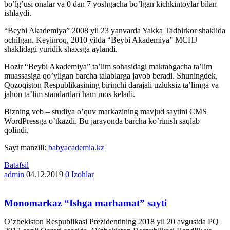
bo’lg’usi onalar va 0 dan 7 yoshgacha bo’lgan kichkintoylar bilan
ishlaydi.
“Beybi Akademiya” 2008 yil 23 yanvarda Yakka Tadbirkor shaklida
ochilgan. Keyinroq, 2010 yilda “Beybi Akademiya” MCHJ
shaklidagi yuridik shaxsga aylandi.
Hozir “Beybi Akademiya” ta’lim sohasidagi maktabgacha ta’lim
muassasiga qo’yilgan barcha talablarga javob beradi. Shuningdek,
Qozoqiston Respublikasining birinchi darajali uzluksiz ta’limga va
jahon ta’lim standartlari ham mos keladi.
Bizning veb – studiya o’quv markazining mavjud saytini CMS
WordPressga o’tkazdi. Bu jarayonda barcha ko’rinish saqlab
qolindi.
Sayt manzili:
babyacademia.kz
Batafsil
admin
04.12.2019
0 Izohlar
Monomarkaz “Ishga marhamat” sayti
O’zbekiston Respublikasi Prezidentining 2018 yil 20 avgustda PQ