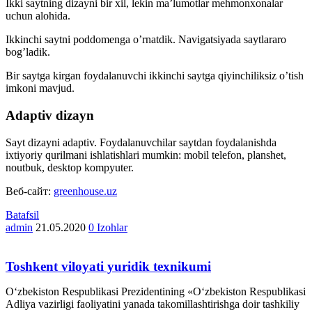
Ikki saytning dizayni bir xil, lekin ma’lumotlar mehmonxonalar
uchun alohida.
Ikkinchi saytni poddomenga o’rnatdik. Navigatsiyada saytlararo
bog’ladik.
Bir saytga kirgan foydalanuvchi ikkinchi saytga qiyinchiliksiz o’tish
imkoni mavjud.
Adaptiv dizayn
Sayt dizayni adaptiv. Foydalanuvchilar saytdan foydalanishda
ixtiyoriy qurilmani ishlatishlari mumkin: mobil telefon, planshet,
noutbuk, desktop kompyuter.
Веб-сайт:
greenhouse.uz
Batafsil
admin
21.05.2020
0 Izohlar
Toshkent viloyati yuridik texnikumi
O‘zbekiston Respublikasi Prezidentining «O‘zbekiston Respublikasi
Adliya vazirligi faoliyatini yanada takomillashtirishga doir tashkiliy