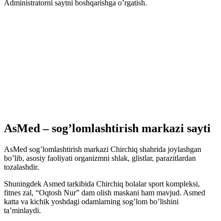
Administratorni saytni boshqarishga o’rgatish.
AsMed – sog’lomlashtirish markazi sayti
AsMed sog’lomlashtirish markazi Chirchiq shahrida joylashgan
bo’lib, asosiy faoliyati organizmni shlak, glistlar, parazitlardan
tozalashdir.
Shuningdek Asmed tarkibida Chirchiq bolalar sport kompleksi,
fitnes zal, “Oqtosh Nur” dam olish maskani ham mavjud. Asmed
katta va kichik yoshdagi odamlarning sog’lom bo’lishini
ta’minlaydi.