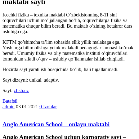
maktabi sayti
Kechki fizika – texnika maktabi O’zbekistonning 8-11 sinf
o’quvchilari uchun mo’ljallangan bo’lib, o’quvchilarga fizika va
matematika chuqur bilim beradi. Bu maktab o’zining betakror dars
uslubiga ega.
KFTM qo’shimcha ta’lim sohasida ellik yillik malakaga ega.
Yoshlarga bilim olishga yetuk malakali pedagoglar jamoasi ko’mak
beradi. Umumiy fizika va oliy matematika instituti o’qituvchilari
tomonidan sifatli o’quv – uslubiy qo’llanmalar ishlab chiqiladi.
Hozirda sayt yaratilish bosqichida bo’lib, hali tugallanmadi.
Sayt dizayni: unikal, adaptiv.
Sayt:
zftsh.uz
Batafsil
admin
03.01.2021
0 Izohlar
Anglo American School – onlayn maktabi
Anglo American School uchun korporativ sayt –