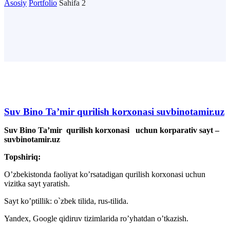
Asosiy
Portfolio
Sahifa 2
Suv Bino Ta’mir qurilish korxonasi suvbinotamir.uz
Suv Bino Ta’mir qurilish korxonasi uchun korparativ sayt –
suvbinotamir.uz
Topshiriq:
O’zbekistonda faoliyat ko’rsatadigan qurilish korxonasi uchun
vizitka sayt yaratish.
Sayt ko’ptillik: o`zbek tilida, rus-tilida.
Yandex, Google qidiruv tizimlarida ro’yhatdan o’tkazish.