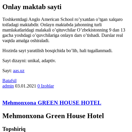
Onlay maktab sayti
Toshkentdagi Anglo American School ro’yxatdan o’tgan xalqaro
toifadagi maktabdir. Onlayn maktabda jahonning turli
mamlakatlaridagi malakali o’qituvchilar O’zbekistonning 9 dan 13
gacha yoshdagi o’quvchilariga onlayn dars o’tishadi. Darslar real
vaqtda amalga oshiraladi.
Hozirda sayt yaratilish bosqichida bo’lib, hali tugallanmadi.
Sayt dizayni: unikal, adaptiv.
Sayt:
aas.uz
Batafsil
admin
03.01.2021
0 Izohlar
Mehmonxona GREEN HOUSE HOTEL
Mehmonxona Green House Hotel
Topshiriq