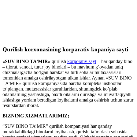
Qurilish korxonasining korparativ kopaniya sayti
«SUV BINO TA’MIR»
qurilish
k
orporativ-sayt
– har qanday bino
– tijorat, sanoat, turar joy binolari – bu mavhum g’oyadan aniq
chizmalargacha bo’lgan harakat va turli sohalar mutaxassislari
tomonidan amalga oshirilayotgan ulkan ishlar. Aynan «SUV BINO
TA’MIR» qurilish kompaniyasida barcha kompleks inshootlar
to’plangan. mutaxassislar guruhlaridan, shuningdek ko’plab
odamlarning yashashiga, baxtli oilalarni qurishga va muvaffaqiyatli
ishlashga yordam beradigan loyihalarni amalga oshirish uchun zarur
resurslardan iborat.
BIZNING XIZMATLARIMIZ;
“SUV BINO TA’MIR” qurilish kompaniyasi har qanday
murakkablikdagi binolarni loyihalash, qurish, ta’mirlash sohasida