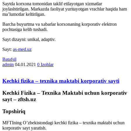
Saytda korxona tomonidan taklif etilayotgan xizmatlar
joylashtirilgan. Markazda faoliyat yuritayotgan vrachlar haqida ham
ma’lumotlar keltirilgan.
Barcha buyurtma va xabarlar korxonaning korporativ elektron
pochtasiga kelib tushadi.
Sayt dizayni: unikal, adaptiv.
Sayt:
as-med.uz
Batafsil
admin
04.01.2021
0 Izohlar
Kechki fizika – texnika maktabi korporativ sayti
Kechki Fizika – Texnika Maktabi uchun korporativ
sayt – zftsh.uz
Topshiriq
MFTIning O’zbekistondagi kechki fizika – texnika maktabi uchun
korporativ sayt yaratish.