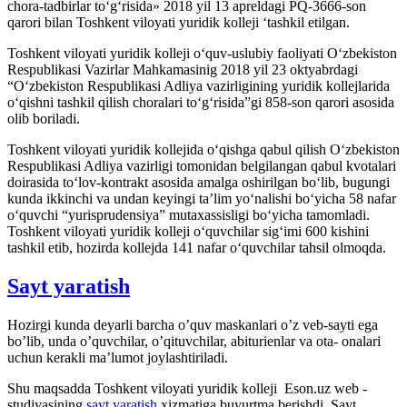
chora-tadbirlar to‘g‘risida» 2018 yil 13 apreldagi PQ-3666-son
qarori bilan Toshkent viloyati yuridik kolleji ‘tashkil etilgan.
Toshkent viloyati yuridik kolleji o‘quv-uslubiy faoliyati O‘zbekiston
Respublikasi Vazirlar Mahkamasinig 2018 yil 23 oktyabrdagi
“O‘zbekiston Respublikasi Adliya vazirligining yuridik kollejlarida
o‘qishni tashkil qilish choralari to‘g‘risida”gi 858-son qarori asosida
olib boriladi.
Toshkent viloyati yuridik kollejida o‘qishga qabul qilish O‘zbekiston
Respublikasi Adliya vazirligi tomonidan belgilangan qabul kvotalari
doirasida to‘lov-kontrakt asosida amalga oshirilgan bo‘lib, bugungi
kunda ikkinchi va undan keyingi ta’lim yo‘nalishi bo‘yicha 58 nafar
o‘quvchi “yurisprudensiya” mutaxassisligi bo‘yicha tamomladi.
Toshkent viloyati yuridik kolleji o‘quvchilar sig‘imi 600 kishini
tashkil etib, hozirda kollejda 141 nafar o‘quvchilar tahsil olmoqda.
Sayt yaratish
Hozirgi kunda deyarli barcha o’quv maskanlari o’z veb-sayti ega
bo’lib, unda o’quvchilar, o’qituvchilar, abiturienlar va ota- onalari
uchun kerakli ma’lumot joylashtiriladi.
Shu maqsadda Toshkent viloyati yuridik kolleji Eson.uz web -
studiyasining
sayt yaratish
xizmatiga buyurtma berishdi. Sayt