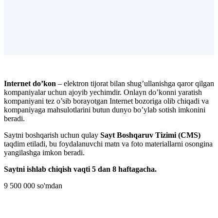
Internet do’kon
– elektron tijorat bilan shug’ullanishga qaror qilgan
kompaniyalar uchun ajoyib yechimdir. Onlayn do’konni yaratish
kompaniyani tez o’sib borayotgan Internet bozoriga olib chiqadi va
kompaniyaga mahsulotlarini butun dunyo bo’ylab sotish imkonini
beradi.
Saytni boshqarish uchun qulay
Sayt Boshqaruv Tizimi (CMS)
taqdim etiladi, bu foydalanuvchi matn va foto materiallarni osongina
yangilashga imkon beradi.
Saytni ishlab chiqish vaqti 5 dan 8 haftagacha.
9 500 000
so'mdan