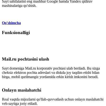
Sayt sahifalarini eng mashhur Google hamda Yandex qidiruv
mashinalariga qo'shish.
Qo'shimcha
Funksionalligi
Mail.ru pochtasini ulash
Sayt domeniga Mail.ru korporativ pochtasi ulab beriladi. Bu sizga
cheksiz elektron pochta adreslari va diskda joy taqdim etishi bilan
birga, mobil qurilmangiz yordamida erkin kirish imkonini beradi.
Onlayn maslahatchi
Real vaqtda mijozlarni qo'llab-quvvatlash uchun onlayn maslahatchi
veb-saytiga joriy etiladi.