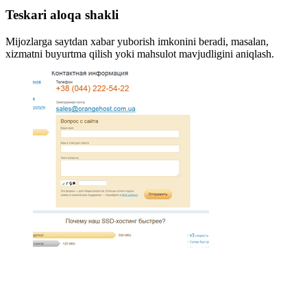
Teskari aloqa shakli
Mijozlarga saytdan xabar yuborish imkonini beradi, masalan,
xizmatni buyurtma qilish yoki mahsulot mavjudligini aniqlash.