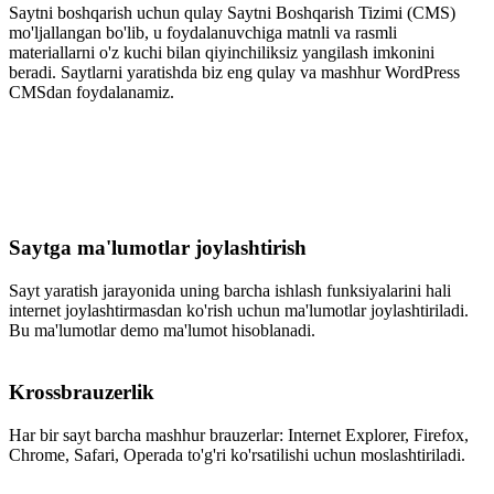
Saytni boshqarish uchun qulay Saytni Boshqarish Tizimi (CMS)
mo'ljallangan bo'lib, u foydalanuvchiga matnli va rasmli
materiallarni o'z kuchi bilan qiyinchiliksiz yangilash imkonini
beradi. Saytlarni yaratishda biz eng qulay va mashhur WordPress
CMSdan foydalanamiz.
Saytga ma'lumotlar joylashtirish
Sayt yaratish jarayonida uning barcha ishlash funksiyalarini hali
internet joylashtirmasdan ko'rish uchun ma'lumotlar joylashtiriladi.
Bu ma'lumotlar demo ma'lumot hisoblanadi.
Krossbrauzerlik
Har bir sayt barcha mashhur brauzerlar: Internet Explorer, Firefox,
Chrome, Safari, Operada to'g'ri ko'rsatilishi uchun moslashtiriladi.