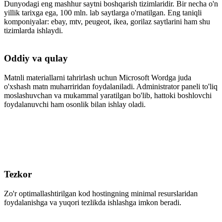
Dunyodagi eng mashhur saytni boshqarish tizimlaridir. Bir necha o'n
yillik tarixga ega, 100 mln. lab saytlarga o'rnatilgan. Eng taniqli
komponiyalar: ebay, mtv, peugeot, ikea, gorilaz saytlarini ham shu
tizimlarda ishlaydi.
Oddiy va qulay
Matnli materiallarni tahrirlash uchun Microsoft Wordga juda
o'xshash matn muharriridan foydalaniladi. Administrator paneli to'liq
moslashuvchan va mukammal yaratilgan bo'lib, hattoki boshlovchi
foydalanuvchi ham osonlik bilan ishlay oladi.
Tezkor
Zo'r optimallashtirilgan kod hostingning minimal resurslaridan
foydalanishga va yuqori tezlikda ishlashga imkon beradi.