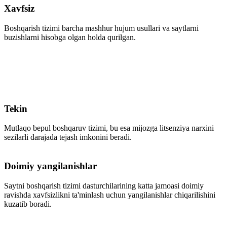
Xavfsiz
Boshqarish tizimi barcha mashhur hujum usullari va saytlarni
buzishlarni hisobga olgan holda qurilgan.
Tekin
Mutlaqo bepul boshqaruv tizimi, bu esa mijozga litsenziya narxini
sezilarli darajada tejash imkonini beradi.
Doimiy yangilanishlar
Saytni boshqarish tizimi dasturchilarining katta jamoasi doimiy
ravishda xavfsizlikni ta'minlash uchun yangilanishlar chiqarilishini
kuzatib boradi.