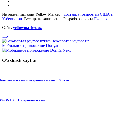
Интернет-магазин Yellow Market –
доставка товаров из США в
Узбекистан
. Все права защищены. Разработка сайта
Eson.uz
Сайт:
yellowmarket.uz
115
Prev
Веб-портал joymee.uz
Мобильное приложение Dorigar
Next
O'xshash saytlar
нтернет магазин электроники и книг – Sota.uz
SSON.UZ – Интернет-магазин