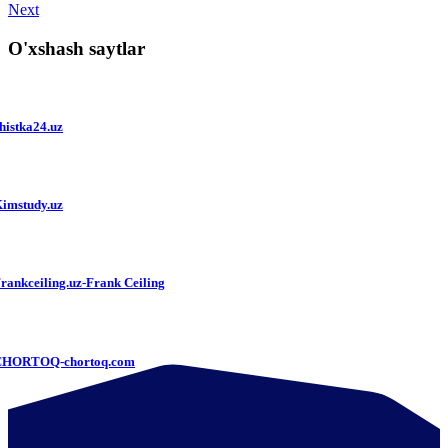
Next
O'xshash saytlar
histka24.uz
imstudy.uz
rankceiling.uz-Frank Ceiling
CHORTOQ-chortoq.com