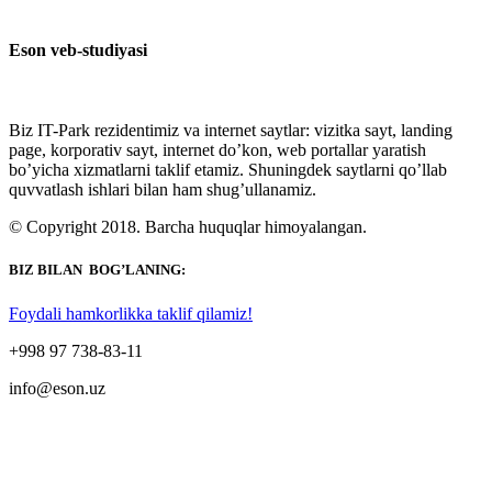
Eson veb-studiyasi
Biz IT-Park rezidentimiz va internet saytlar: vizitka sayt, landing
page, korporativ sayt, internet do’kon, web portallar yaratish
bo’yicha xizmatlarni taklif etamiz. Shuningdek saytlarni qo’llab
quvvatlash ishlari bilan ham shug’ullanamiz.
© Copyright 2018. Barcha huquqlar himoyalangan.
BIZ BILAN BOG’LANING:
Foydali hamkorlikka taklif qilamiz!
+998 97 738-83-11
info@eson.uz