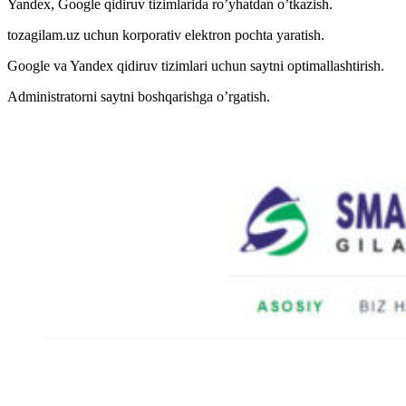
Yandex, Google qidiruv tizimlarida ro’yhatdan o’tkazish.
tozagilam.uz uchun korporativ elektron pochta yaratish.
Google va Yandex qidiruv tizimlari uchun saytni optimallashtirish.
Administratorni saytni boshqarishga o’rgatish.