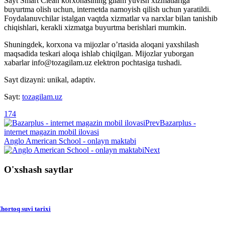
Sayt Smart Clean korxonasining gilam yuvish xizmatlariga
buyurtma olish uchun, internetda namoyish qilish uchun yaratildi.
Foydalanuvchilar istalgan vaqtda xizmatlar va narxlar bilan tanishib
chiqishlari, kerakli xizmatga buyurtma berishlari mumkin.
Shuningdek, korxona va mijozlar o’rtasida aloqani yaxshilash
maqsadida teskari aloqa ishlab chiqilgan. Mijozlar yuborgan
xabarlar info@tozagilam.uz elektron pochtasiga tushadi.
Sayt dizayni: unikal, adaptiv.
Sayt:
tozagilam.uz
174
Prev
Bazarplus -
internet magazin mobil ilovasi
Anglo American School - onlayn maktabi
Next
O'xshash saytlar
hortoq suvi tarixi