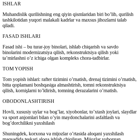
ISHLAR
Muhandislik qurilishning eng qiyin qismlaridan biri bo’lib, qurilish
tashkilotidan yuqori malakali kadrlar va maxsus jihozlarni talab
qiladi.
FASAD ISHLARI
Fasad ishi – bu turar-joy binolari, ishlab chiqarish va savdo
binolarini modernizatsiya qilish, rekonstruktsiya qilish yoki
ta’mirlashni o’z ichiga olgan kompleks chora-tadbirlar.
TOM YOPISH
Tom yopish ishlari: rafter tizimini o’rnatish, drenaj tizimini o’rnatish,
bitta qoplamani boshqasiga almashtirish, tomni rekonstruktsiya
qilish, kornişlarni to’ldirish, tomning derazalarini o’rnatish.
OBODONLASHTIRISH
Hovli, xususiy uylar va bog’lar, xiyobonlar, to’xtash joylari, slaydlar
va sport anjomlari bilan o’yin maydonchalarini asfaltlash va
bog’dorchilikni yaxshilash
Shuningdek, korxona va mijozlar o’rtasida aloqani yaxshilash
maqsadida teskari aloqa ishlab chiqilgan. Mijozlar yuborgan