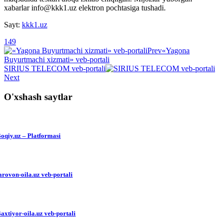
xabarlar info@kkk1.uz elektron pochtasiga tushadi.
Sayt:
kkk1.uz
149
Prev
«Yagona
Buyurtmachi xizmati» veb-portali
SIRIUS TELECOM veb-portali
Next
O'xshash saytlar
oqiy.uz – Platformasi
arovon-oila.uz veb-portali
axtiyor-oila.uz veb-portali