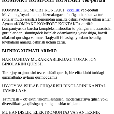
KOMPAKT KOMFORT KONTAKT veb-portali
KOMPAKT KOMFORT KONTAKT
kkk1.uz
veb-portali
Mavhum g’oyadan aniq chizmalargacha bo’lgan harakat va turli
sohalar mutaxassislari tomonidan amalga oshirilayotgan ulkan ishlar.
Aynan «KOMPAKT KOMFORT KONTAKT» qurilish
kompaniyasida barcha kompleks inshootlar to’plangan mutaxassislar
guruhlaridan, shuningdek ko’plab odamlarning yashashiga, baxtli
oilalarni qurishga va muvaffaqiyatli ishlashga yordam beradigan
loyihalarni amalga oshirish uchun zarur.
BIZNING
XIZMATLARIMIZ:
HAR QANDAY MURAKKABLIKDAGI TURAR-JOY
BINOLARINI QURISH
Turar joy majmuasini tez va sifatli qurish, biz elita klubi turidagi
qimmatbaho uylarni qurmoqdamiz
UY-JOY VA ISHLAB CHIQARISH BINOLARINI KAPITAL
TA’MIRLASH
Ta’mirlash – ob’ektni takomillashtirish, modernizatsiya qilish yoki
diversifikatsiya qilishga qaratilgan ishlar to’plami.
MUHANDISLIK: ELEKTROMONTAJ VA SANTEXNIK