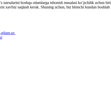
 narsalarini boshqa odamlarga ishonish masalasi ko’pchilik uchun birinch
larni xavfsiz saqlash kerak. Shuning uchun, biz birinchi kundan boshlab
gilam.uz
xt