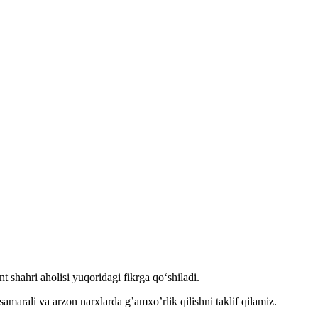
shahri aholisi yuqoridagi fikrga qo‘shiladi.
samarali va arzon narxlarda g’amxo’rlik qilishni taklif qilamiz.