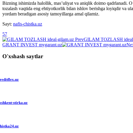
Bizning ishimizda halollik, mas’uliyat va aniqlik doimo qadrlanadi. O’z
tozalash vaqtida eng ehtiyotkorlik bilan ishlov berishga loyiqdir va u
yordam beradigan asosiy tamoyillarga amal qilamiz.
Sayt:
nafis-chistka.uz
57
Prev
GILAM TOZLASH ideal-
GRANT INVEST mygarant.uz
Ne
O'xshash saytlar
reditflex.uz
oshkent-stirka.uz
histka24.uz