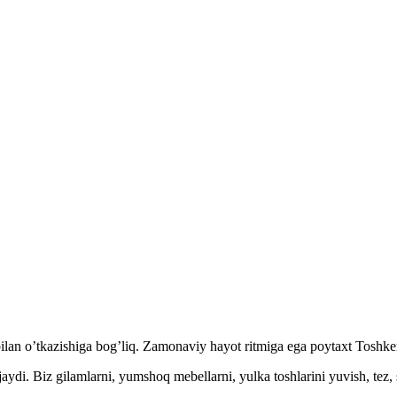
an o’tkazishiga bog’liq. Zamonaviy hayot ritmiga ega poytaxt Toshkent 
aydi. Biz gilamlarni, yumshoq mebellarni, yulka toshlarini yuvish, tez, 