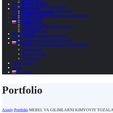
Korporativ sayt
Portfolio
Internet do’kon
Turistik korxona uchun sayt
Xizmatlar
Web-portal
Qurilish korxonalari uchun sayt
Mobil ilovalar
Saytni rivojlantirish
MLM (Tarmoqli marketing) uchun dastur
Aloqa
SMM xizmati
Katalog sayt
Русский
Vizitka-sayt
Internet do’kon
Landing page (bir sahifali sayt)
Web-portal
Korporativ sayt
Mobil ilovalar
Turistik korxona uchun sayt
Aloqa
Qurilish korxonalari uchun sayt
Русский
MLM (Tarmoqli marketing) uchun dastur
Katalog sayt
Internet do’kon
Web-portal
Mobil ilovalar
Aloqa
Русский
Portfolio
Asosiy
Portfolio
MEBEL VA GILIMLARNI KIMYOVIY TOZALASH n