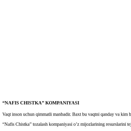
“NAFIS CHISTKA” KOMPANIYASI
Vaqt inson uchun qimmatli manbadir. Baxt bu vaqtni qanday va kim bil
“Nafis Chistka” tozalash kompaniyasi o’z mijozlarining resurslarini tej