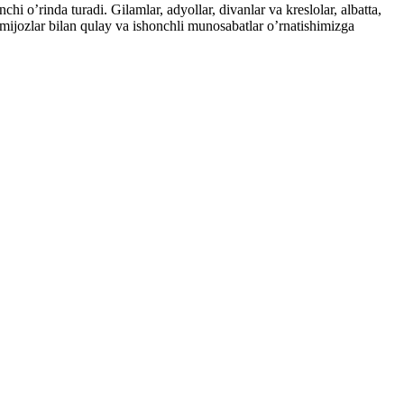
i o’rinda turadi. Gilamlar, adyollar, divanlar va kreslolar, albatta,
 mijozlar bilan qulay va ishonchli munosabatlar o’rnatishimizga