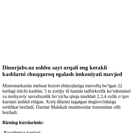
Dinurjobs.uz ushbu sayt orqali eng kerakli
kasblarni chuqquroq egalash imkoniyati mavjud
Monomarkazda mehnat bozori ehtiyojlariga muvofiq bo‘lgan 22
turdagi ishchi kasblar, 5 ta xorijiy til hamda tadbirkorlik ko‘nikmalari
va moliyaviy savodxonlik bo‘yicha qisqa muddati 2,3,4 oylik o‘quv
kurslari tashkil etilgan. Xorij tillarini tugatgan tinglovchilarga
sertifikat beriladi. Darslar Malakali mutahssislar tomonidan olib
boriladi.
Bizning kurslarimiz:
Bugalteriya kurslari,