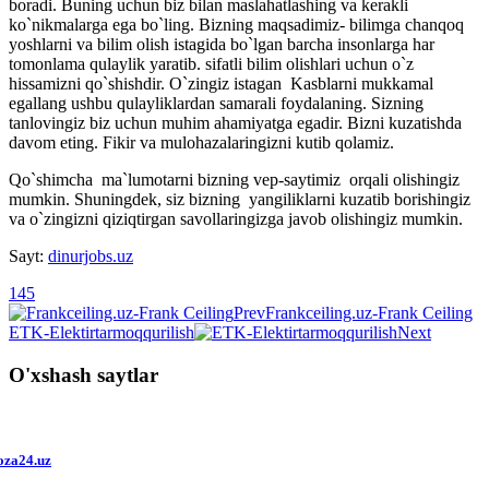
boradi. Buning uchun biz bilan maslahatlashing va kerakli
ko`nikmalarga ega bo`ling. Bizning maqsadimiz- bilimga chanqoq
yoshlarni va bilim olish istagida bo`lgan barcha insonlarga har
tomonlama qulaylik yaratib. sifatli bilim olishlari uchun o`z
hissamizni qo`shishdir. O`zingiz istagan Kasblarni mukkamal
egallang ushbu qulayliklardan samarali foydalaning. Sizning
tanlovingiz biz uchun muhim ahamiyatga egadir. Bizni kuzatishda
davom eting. Fikir va mulohazalaringizni kutib qolamiz.
Qo`shimcha ma`lumotarni bizning vep-saytimiz orqali olishingiz
mumkin. Shuningdek, siz bizning yangiliklarni kuzatib borishingiz
va o`zingizni qiziqtirgan savollaringizga javob olishingiz mumkin.
Sayt:
dinurjobs.uz
145
Prev
Frankceiling.uz-Frank Ceiling
ETK-Elektirtarmoqqurilish
Next
O'xshash saytlar
oza24.uz