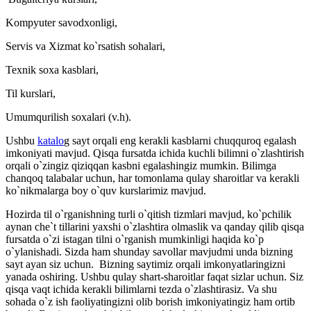
Kompyuter savodxonligi,
Servis va Xizmat ko`rsatish sohalari,
Texnik soxa kasblari,
Til kurslari,
Umumqurilish soxalari (v.h).
Ushbu
katalo
g sayt orqali eng kerakli kasblarni chuqquroq egalash
imkoniyati mavjud. Qisqa fursatda ichida kuchli bilimni o`zlashtirish
orqali o`zingiz qiziqqan kasbni egalashingiz mumkin. Bilimga
chanqoq talabalar uchun, har tomonlama qulay sharoitlar va kerakli
ko`nikmalarga boy o`quv kurslarimiz mavjud.
Hozirda til o`rganishning turli o`qitish tizmlari mavjud, ko`pchilik
aynan che`t tillarini yaxshi o`zlashtira olmaslik va qanday qilib qisqa
fursatda o`zi istagan tilni o`rganish mumkinligi haqida ko`p
o`ylanishadi. Sizda ham shunday savollar mavjudmi unda bizning
sayt ayan siz uchun. Bizning saytimiz orqali imkonyatlaringizni
yanada oshiring. Ushbu qulay shart-sharoitlar faqat sizlar uchun. Siz
qisqa vaqt ichida kerakli bilimlarni tezda o`zlashtirasiz. Va shu
sohada o`z ish faoliyatingizni olib borish imkoniyatingiz ham ortib