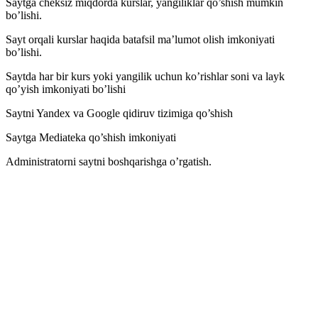
Saytga cheksiz miqdorda kurslar, yangiliklar qo’shish mumkin
bo’lishi.
Sayt orqali kurslar haqida batafsil ma’lumot olish imkoniyati
bo’lishi.
Saytda har bir kurs yoki yangilik uchun ko’rishlar soni va layk
qo’yish imkoniyati bo’lishi
Saytni Yandex va Google qidiruv tizimiga qo’shish
Saytga Mediateka qo’shish imkoniyati
Administratorni saytni boshqarishga o’rgatish.