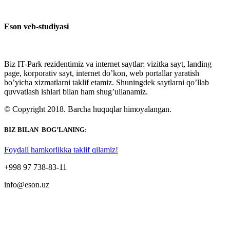
Eson veb-studiyasi
Biz IT-Park rezidentimiz va internet saytlar: vizitka sayt, landing
page, korporativ sayt, internet do’kon, web portallar yaratish
bo’yicha xizmatlarni taklif etamiz. Shuningdek saytlarni qo’llab
quvvatlash ishlari bilan ham shug’ullanamiz.
© Copyright 2018. Barcha huquqlar himoyalangan.
BIZ BILAN BOG’LANING:
Foydali hamkorlikka taklif qilamiz!
+998 97 738-83-11
info@eson.uz