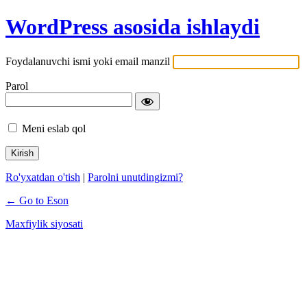
WordPress asosida ishlaydi
Foydalanuvchi ismi yoki email manzil
Parol
Meni eslab qol
Ro'yxatdan o'tish
|
Parolni unutdingizmi?
← Go to Eson
Maxfiylik siyosati